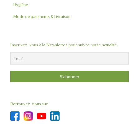
Hygiène
Fruit de Baobab
Beurres
Mode de paiements & Livraison
Herbes & Epices
Crèmes
Eau de javel
Infusions
Huiles
Gel Hydro alcoolique
Savons
Savon liquide
Inscrivez-vous à la Newsletter pour suivre notre actualité.
Retrouvez-nous sur