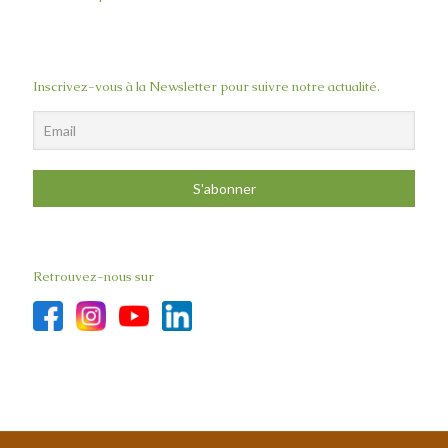
Infusions
Huiles
Gel Hydro alcoolique
Savons
Savon liquide
Inscrivez-vous à la Newsletter pour suivre notre actualité.
Retrouvez-nous sur