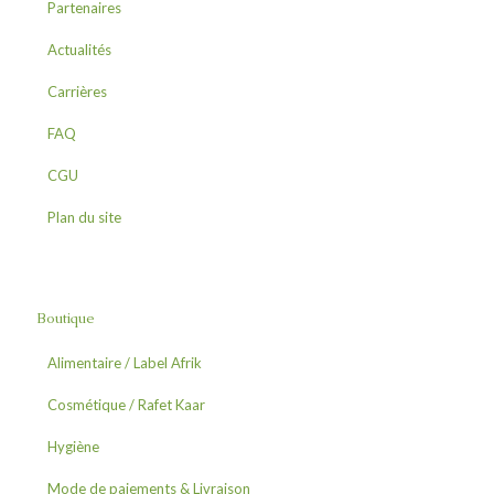
Partenaires
Actualités
Carrières
FAQ
CGU
Plan du site
Boutique
Alimentaire / Label Afrik
Cosmétique / Rafet Kaar
Céréales
Hygiène
Fruit de Baobab
Beurres
Mode de paiements & Livraison
Herbes & Epices
Crèmes
Eau de javel