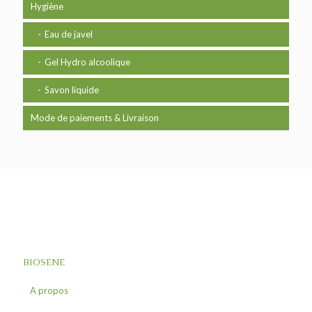
Hygiène
Eau de javel
Gel Hydro alcoolique
Savon liquide
Mode de paiements & Livraison
BIOSENE
A propos